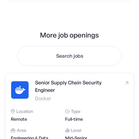
More job openings
Search jobs
Senior Supply Chain Security
Engineer
Docker
Location
Type
Remote
Full-time
Area
Level
Engineering & Data
Mid-Senior