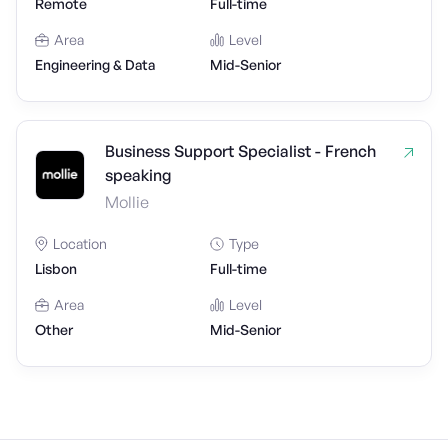
Remote
Full-time
Area
Level
Engineering & Data
Mid-Senior
Business Support Specialist - French
speaking
Mollie
Location
Type
Lisbon
Full-time
Area
Level
Other
Mid-Senior