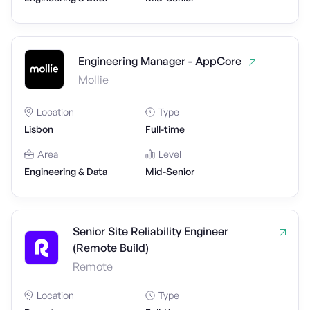
Engineering Manager - AppCore
Mollie
Location
Type
Lisbon
Full-time
Area
Level
Engineering & Data
Mid-Senior
Senior Site Reliability Engineer
(Remote Build)
Remote
Location
Type