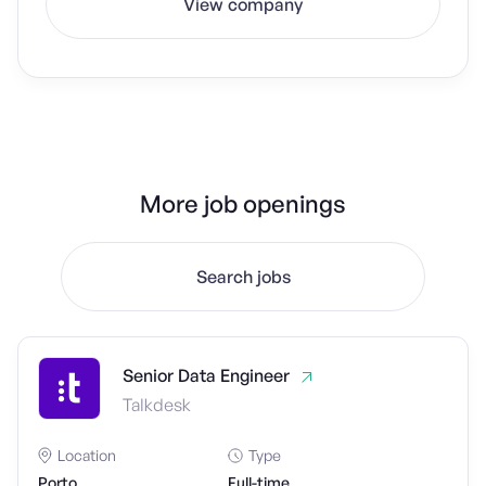
View company
More job openings
Search jobs
Senior Data Engineer
Talkdesk
Location
Type
Porto
Full-time