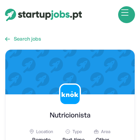
Search jobs

Nutricionista
Location
Type
Area
Remote
Part-time
Other