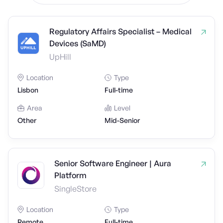
Regulatory Affairs Specialist – Medical
Devices (SaMD)
UpHill
Location
Type
Lisbon
Full-time
Area
Level
Other
Mid-Senior
Senior Software Engineer | Aura
Platform
SingleStore
Location
Type
Remote
Full-time