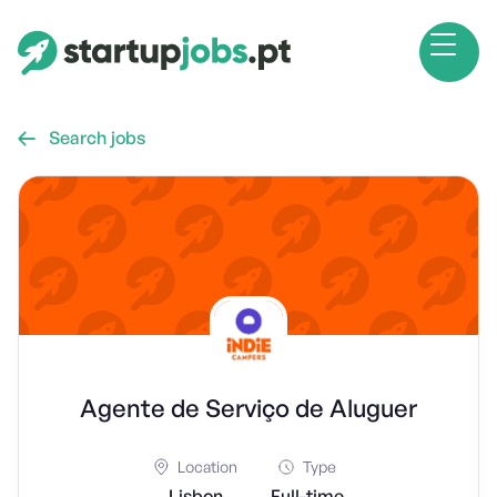
Search jobs

Agente de Serviço de Aluguer
Location
Type
Lisbon
Full-time