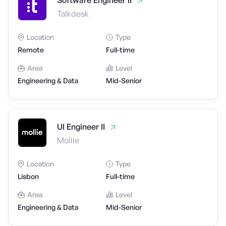
Software Engineer II
Talkdesk
Location
Type
Remote
Full-time
Area
Level
Engineering & Data
Mid-Senior
UI Engineer II
Mollie
Location
Type
Lisbon
Full-time
Area
Level
Engineering & Data
Mid-Senior